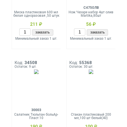
С475ОЛВ
Миска пластиковая 600 мл
Нож Чезаре набор 4шт олив
белая одноразовая ,50 штук
Martika,80шт
211 ₽
56 ₽
заказать
заказать
Минимальный заказ 1 шт.
Минимальный заказ 1 шт.
Код:
34508
Код:
55368
Остаток: 9 шт.
Остаток: 30 шт.
30003
Салатник Тюльпан больАр-
Стакан пластиковый 200
Пласт.10
мл,100 шт белый(40)
190 ₽
100 ₽