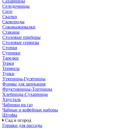
Сахарницы
Селедочницы
Сито
Скалки
Сковороды
Соковыжималки
Стаканы
Столовые приборы
Столовые сервизы
Стопки
Супники
Тарелки
Терки
Термосы
Турки
Утятницы-Гусятницы
Формы для запекания
Фруктовницы-Тортницы
Хлебницы-Сухарницы
Хрусталь
Чайники на газ
Чайные и кофейные наборы
Штофы
Сад и огород
Горшки для рассады