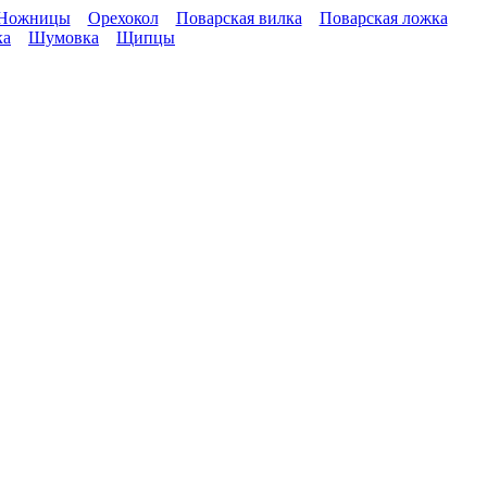
Ножницы
Орехокол
Поварская вилка
Поварская ложка
ка
Шумовка
Щипцы