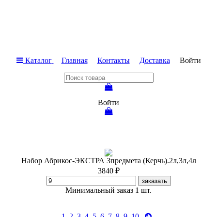
Каталог
Главная
Контакты
Доставка
Войти
Войти
Набор Абрикос-ЭКСТРА 3предмета (Керчь).2л,3л,4л
3840 ₽
заказать
Минимальный заказ 1 шт.
1
2
3
4
5
6
7
8
9
10