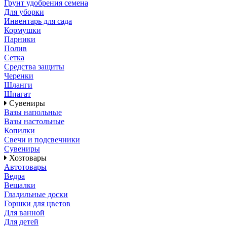
Грунт удобрения семена
Для уборки
Инвентарь для сада
Кормушки
Парники
Полив
Сетка
Средства защиты
Черенки
Шланги
Шпагат
Сувениры
Вазы напольные
Вазы настольные
Копилки
Свечи и подсвечники
Сувениры
Хозтовары
Автотовары
Ведра
Вешалки
Гладильные доски
Горшки для цветов
Для ванной
Для детей