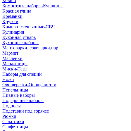
Ковши
Компотные наборы-Кувшины
Красная глина
Креманки
Кружки
Крышки стеклянные-СВЧ
Кулинария
Кухонная утварь
Кухонные наборы
Мантоварки, соковарки,пар
Мармит
Масленки
Менажницы
Миски-Тазы
Наборы для специй
Ножи
Овощерезки-Овощечистки
Пепельницы
Пивные наборы
Подарочные наборы
Подносы
Подставки под горячее
Рюмки
Салатники
Салфетницы