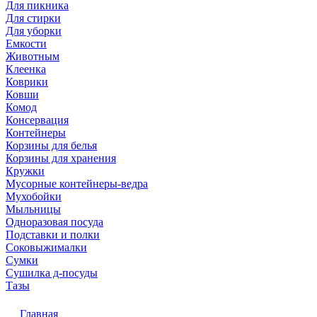
Для пикника
Для стирки
Для уборки
Емкости
Животным
Клеенка
Коврики
Ковши
Комод
Консервация
Контейнеры
Корзины для белья
Корзины для хранения
Кружки
Мусорные контейнеры-ведра
Мухобойки
Мыльницы
Одноразовая посуда
Подставки и полки
Соковыжималки
Сумки
Сушилка д-посуды
Тазы
Главная